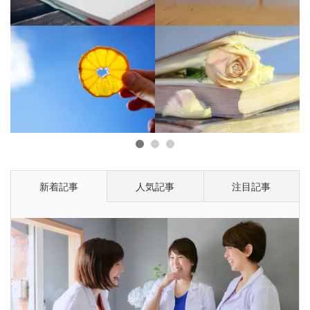
1
2
3
新着記事
人気記事
注目記事