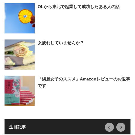
OLから東北で起業して成功したある人の話
女疲れしていませんか？
「淡麗女子のススメ」Amazonレビューのお返事
です
next
prev
注目記事