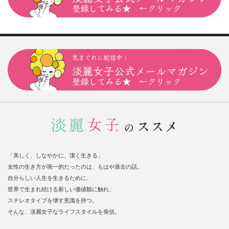
「美しく、しなやかに、潔く生きる」
女性の生き方が画一的だったのは、もはや過去の話。
自分らしい人生を生きるために、
世界で生まれ続ける新しい価値観に触れ、
ステレオタイプを壊す意識を持つ。
そんな、淡麗女子なライフスタイルを発信。