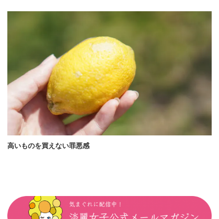
高いものを買えない罪悪感
面