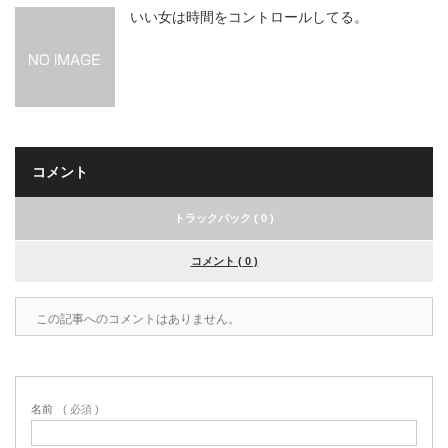
いい女は時間をコントロールしてる。
コメント
トラックバック ( 0 )
コメント ( 0 )
この記事へのコメントはありません。
名前
( 必須 )