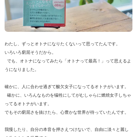
わたし、ずっとオトナになりたくないって思ってたんです。
いろいろ窮屈そうだから。
でも、オトナになってみたら「オトナって最高！」って思えるよ
うになりました。
確かに、人に合わせ過ぎて酸欠女子になってるオトナがいます。
確かに、いろんなものを犠牲にしてがむしゃらに燃焼女子しちゃ
ってるオトナがいます。
でもその窮屈さを抜けたら、心豊かな世界が待っていたんです。
我慢したり、自分の本音を押さえつけないで、自由に淡々と麗し