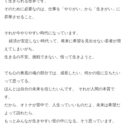
く生きられる世界です。
そのために必要なのは、仕事を「やりがい」から「生きがい」に
昇華させること。
それが今やりやすい時代になっています。
経済が安定しない時代って、将来に希望を見出せない若者が増
えてしまいがち。
生きるの不安。挑戦できない。悟って生きようと。
でも心の奥底の魂の部分では、成長したい、何かの役に立ちたい
って思ってる。
ほんとは自分の未来を信じたいんです。 それが人間の本質で
す。
だから、オトナが背中で、人生っていいものだよ、未来は希望だ
よって語れたら、
もっとみんなが生きやすい世の中になる。そう思っています。