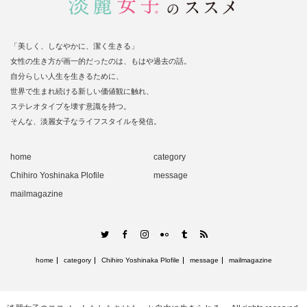
「美しく、しなやかに、潔く生きる」
女性の生き方が画一的だったのは、もはや過去の話。
自分らしい人生を生きるために、
世界で生まれ続ける新しい価値観に触れ、
ステレオタイプを壊す意識を持つ。
そんな、淡麗女子なライフスタイルを発信。
home
category
Chihiro Yoshinaka Plofile
message
mailmagazine
Twitter
RSS
Facebook
Instagram
Flickr
Tumblr
home
category
Chihiro Yoshinaka Plofile
message
mailmagazine