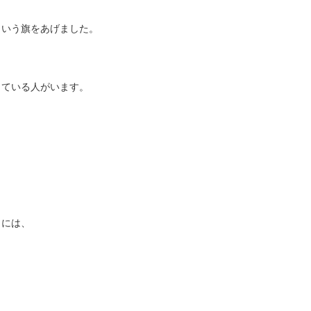
という旗をあげました。
っている人がいます。
きには、