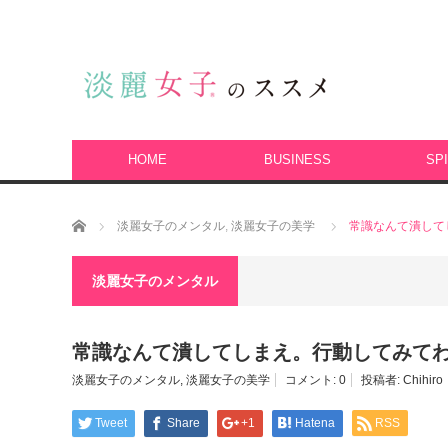
HOME
BUSINESS
SPI
ホーム
淡麗女子のメンタル
,
淡麗女子の美学
常識なんて潰して
淡麗女子のメンタル
常識なんて潰してしまえ。行動してみて
淡麗女子のメンタル
,
淡麗女子の美学
コメント:
0
投稿者:
Chihiro
Tweet
Share
+1
Hatena
RSS